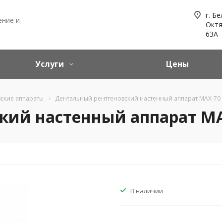
г. Бе
ние и
Октя
63А
Услуги
Цены
вские аппараты
Дентальный рентгеновский настенный аппарат MAX-70
кий настенный аппарат M
В наличии