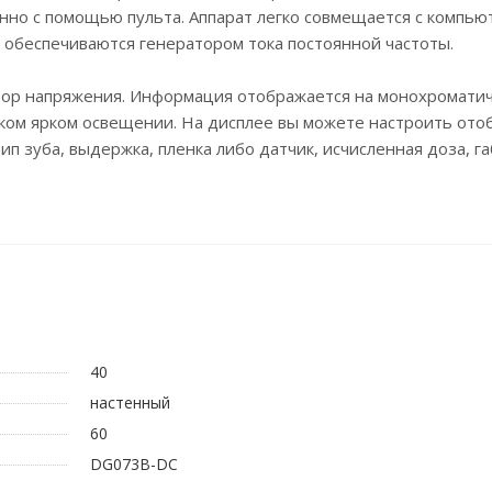
нно с помощью пульта. Аппарат легко совмещается с компь
 обеспечиваются генератором тока постоянной частоты.
ятор напряжения. Информация отображается на монохромати
ишком ярком освещении. На дисплее вы можете настроить от
ип зуба, выдержка, пленка либо датчик, исчисленная доза, г
40
настенный
60
DG073B-DC